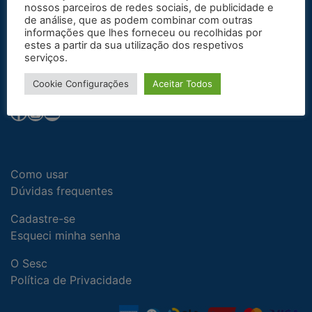
nossos parceiros de redes sociais, de publicidade e
de análise, que as podem combinar com outras
informações que lhes forneceu ou recolhidas por
Fale com o
Sesc
estes a partir da sua utilização dos respetivos
serviços.
0800 645 5454 | (48) 3251 4627
faleconosco@sesc-sc.com.br
Cookie Configurações
Aceitar Todos
Facebook
Instagram
Youtube
Como usar
Dúvidas frequentes
Cadastre-se
Esqueci minha senha
O Sesc
Política de Privacidade